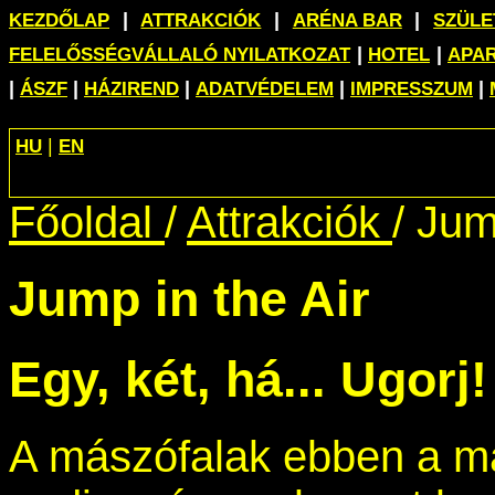
|
|
|
KEZDŐLAP
ATTRAKCIÓK
ARÉNA BAR
SZÜL
|
|
FELELŐSSÉGVÁLLALÓ NYILATKOZAT
HOTEL
APA
|
|
|
|
|
ÁSZF
HÁZIREND
ADATVÉDELEM
IMPRESSZUM
|
HU
EN
Főoldal
/
Attrakciók
/
Jump
Jump in the Air
Egy, két, há... Ugorj!
A mászófalak ebben a ma