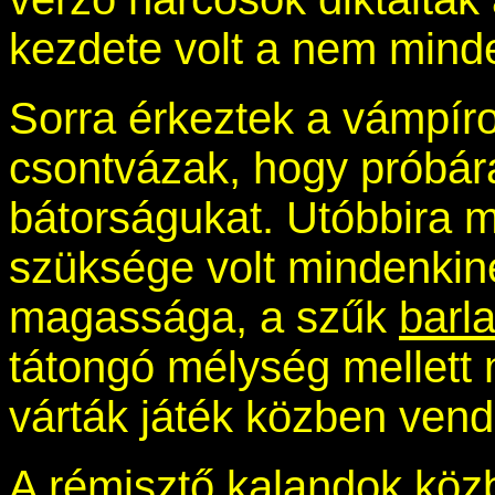
kezdete volt a nem min
Sorra érkeztek a vámpír
csontvázak, hogy próbár
bátorságukat. Utóbbira 
szüksége volt mindenkin
magassága, a szűk
barl
tátongó mélység mellett 
várták játék közben vend
A rémisztő kalandok köz