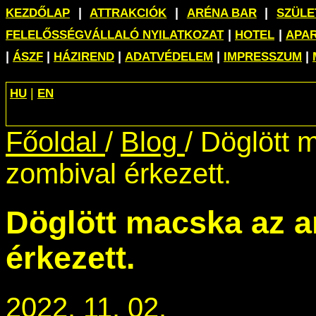
|
|
|
KEZDŐLAP
ATTRAKCIÓK
ARÉNA BAR
SZÜL
|
|
FELELŐSSÉGVÁLLALÓ NYILATKOZAT
HOTEL
APA
|
|
|
|
|
ÁSZF
HÁZIREND
ADATVÉDELEM
IMPRESSZUM
|
HU
EN
Főoldal
/
Blog
/
Döglött 
zombival érkezett.
Döglött macska az a
érkezett.
2022. 11. 02.