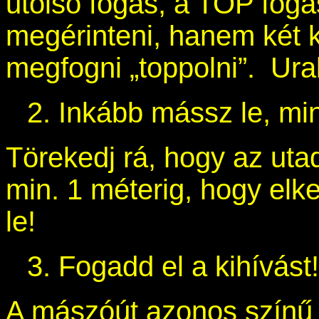
utolsó fogás, a TOP fogá
megérinteni, hanem két 
megfogni „toppolni”. Ura
2. Inkább mássz le, min
Törekedj rá, hogy az uta
min. 1 méterig, hogy elke
le!
3. Fogadd el a kihívás
A mászóút azonos színű f