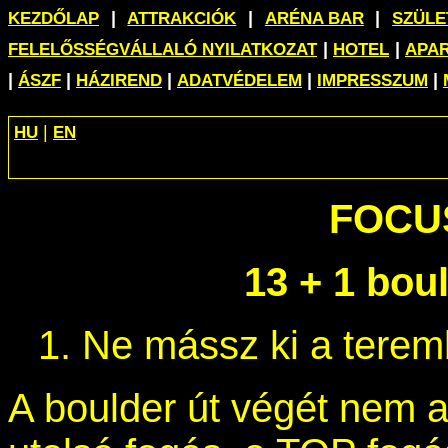
|
|
|
KEZDŐLAP
ATTRAKCIÓK
ARÉNA BAR
SZÜL
|
|
FELELŐSSÉGVÁLLALÓ NYILATKOZAT
HOTEL
APA
|
|
|
|
|
ÁSZF
HÁZIREND
ADATVÉDELEM
IMPRESSZUM
|
HU
EN
FOCU
13 + 1 bou
1. Ne mássz ki a teremb
A boulder út végét nem a 