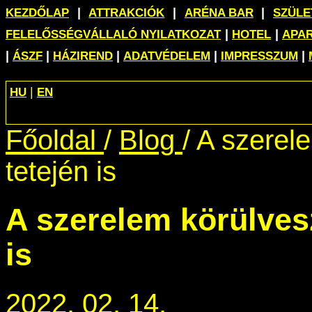
|
|
|
KEZDŐLAP
ATTRAKCIÓK
ARÉNA BAR
SZÜL
|
|
FELELŐSSÉGVÁLLALÓ NYILATKOZAT
HOTEL
APA
|
|
|
|
|
ÁSZF
HÁZIREND
ADATVÉDELEM
IMPRESSZUM
|
HU
EN
Főoldal
/
Blog
/
A szerele
tetején is
A szerelem körülvesz
is
2022. 02. 14.