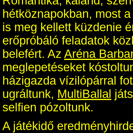
Romantika, kaland, szen
hétköznapokban, most 
is meg kellett küzdenie 
erőpróbáló feladatok közb
belefért. Az
Aréna Barba
meglepetéseket kóstoltun
házigazda vízilópárral f
ugráltunk,
MultiBallal
játs
selfien pózoltunk.
A játékidő eredményhirdet