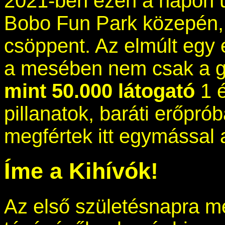
2021-ben ezen a napon ú
Bobo Fun Park közepén,
csöppent. Az elmúlt egy 
a mesében nem csak a g
mint 50.000 látogató
1 é
pillanatok, baráti erőpró
megfértek itt egymással
Íme a Kihívók!
Az első születésnapra me