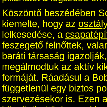
Köszöntő beszédében Só
kiemelte, hogy az
osztál
lelkesedése, a
csapatépí
feszegető felnőttek, vala
baráti társaság igazolják
megálmodtuk az aktív ki
formáját. Ráadásul a Bob
függetlenül egy biztos po
szervezésekor is. Ezen a