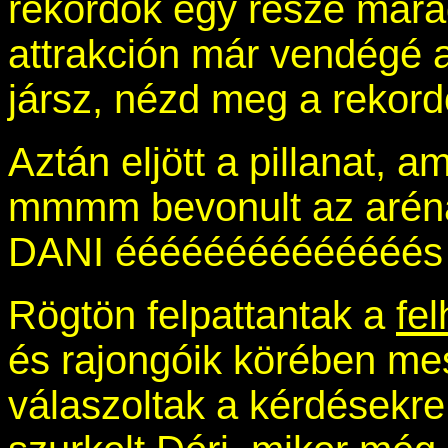
rekordok egy része mara
attrakción már vendégé 
jársz, nézd meg a rekordo
Aztán eljött a pillanat, 
mmmm bevonult az aré
DANI éééééééééééééé
Rögtön felpattantak a
fe
és rajongóik körében mes
válaszoltak a kérdésekre