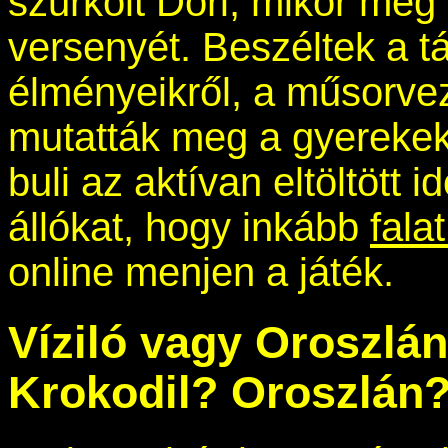
szurkolt Dóri, mikor mé
versenyét. Beszéltek a tá
élményeikről, a műsorvez
mutatták meg a gyerekek
buli az aktívan eltöltött i
állókat, hogy inkább
fala
online menjen a játék.
Víziló vagy Oroszlá
Krokodil? Oroszlán?