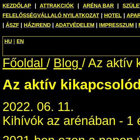
|
|
|
KEZDŐLAP
ATTRAKCIÓK
ARÉNA BAR
SZÜL
|
|
FELELŐSSÉGVÁLLALÓ NYILATKOZAT
HOTEL
APA
|
|
|
|
|
ÁSZF
HÁZIREND
ADATVÉDELEM
IMPRESSZUM
|
HU
EN
Főoldal
/
Blog
/
Az aktív
Az aktív kikapcsoló
2022. 06. 11.
Kihívók az arénában - 1