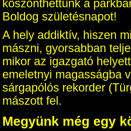
köszönthettünk a parkban
Boldog születésnapot!
A hely addiktív, hiszen 
mászni, gyorsabban teljes
mikor az igazgató helyet
emeletnyi magasságba 
sárgapólós rekorder (Tür
mászott fel.
Megyünk még egy kö