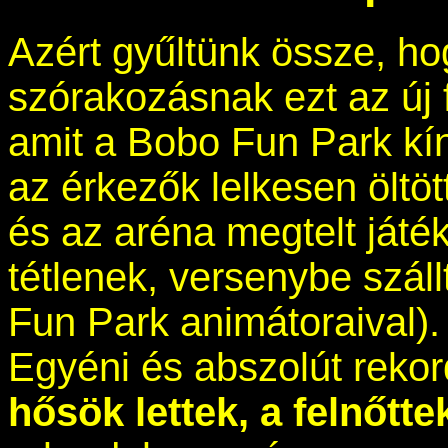
Azért gyűltünk össze, h
szórakozásnak ezt az új f
amit a Bobo Fun Park kín
az érkezők lelkesen öltöt
és az aréna megtelt ját
tétlenek, versenybe szál
Fun Park animátoraival).
Egyéni és abszolút rekor
hősök lettek, a felnőtte