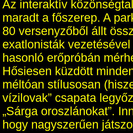
Az interaktív közönségta
maradt a főszerep. A park
80 versenyzőből állt össz
exatlonisták vezetésével 
hasonló erőpróbán mérhe
Hősiesen küzdött minden
méltóan stílusosan (hisz
vízilovak” csapata legyőz
„Sárga oroszlánokat”. In
hogy nagyszerűen játszot