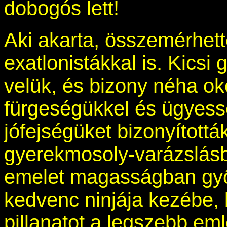
dobogós lett!
Aki akarta, összemérhett
exatlonistákkal is. Kicsi
velük, és bizony néha o
fürgeségükkel és ügyes
jófejségüket bizonyítottá
gyerekmosoly-varázslásba
emelet magasságban győ
kedvenc ninjája kezébe, 
pillanatot a legszebb eml