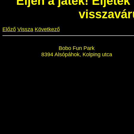
Éljen a játék! Éljete
visszavár
Előző
Vissza
Következő
Bobo Fun Park
8394 Alsópáhok, Kolping utca