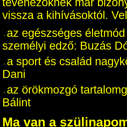
tévénézőknek már bizony
vissza a kihívásoktól. Ve
az egészséges életmód n
személyi edző: Buzás Dó
a sport és család nagyk
Dani
az örökmozgó tartalomgy
Bálint
Ma van a szülinapo