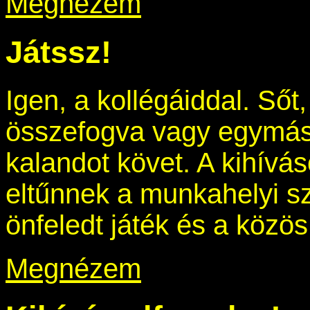
Megnézem
Játssz!
Igen, a kollégáiddal. Ső
összefogva vagy egymás
kalandot követ. A kihívás
eltűnnek a munkahelyi s
önfeledt játék és a közö
Megnézem