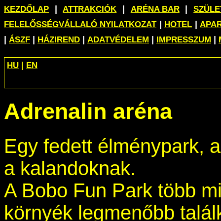
|
|
|
KEZDŐLAP
ATTRAKCIÓK
ARÉNA BAR
SZÜL
|
|
FELELŐSSÉGVÁLLALÓ NYILATKOZAT
HOTEL
APA
|
|
|
|
|
ÁSZF
HÁZIREND
ADATVÉDELEM
IMPRESSZUM
|
HU
EN
Adrenalin aréna
Egy fedett élménypark, a
a kalandoknak.
A Bobo Fun Park több min
környék legmenőbb talál