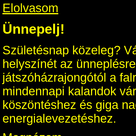
Elolvasom
Ünnepelj!
Születésnap közeleg? V
helyszínét az ünneplésre!
játszóházrajongótól a fal
mindennapi kalandok vár
köszöntéshez és giga nag
energialevezetéshez.